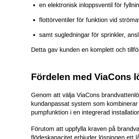
en elektronisk inloppsventil för fyllni
flottörventiler för funktion vid ströma
samt sugledningar för sprinkler, ansl
Detta gav kunden en komplett och tillför
Fördelen med ViaCons l
Genom att välja ViaCons brandvattenlös
kundanpassat system som kombinerar v
pumpfunktion i en integrerad installatio
Förutom att uppfylla kraven på brandv
flödeskapacitet erbjuder lösningen ett 