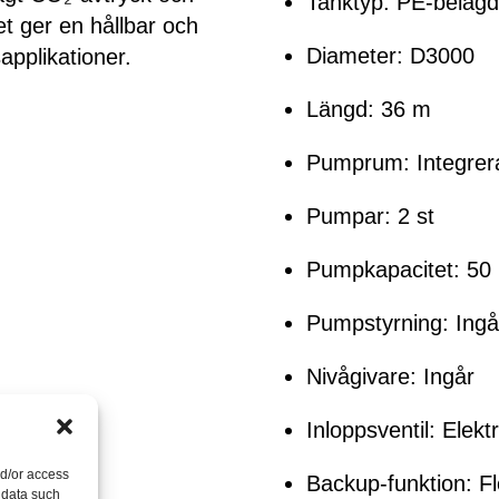
Tanktyp: PE-belagd,
t ger en hållbar och
Diameter: D3000
sapplikationer.
Längd: 36 m
Pumprum: Integrer
Pumpar: 2 st
Pumpkapacitet: 50 
Pumpstyrning: Ingå
Nivågivare: Ingår
Inloppsventil: Elektr
nd/or access
Backup-funktion: Fl
 data such