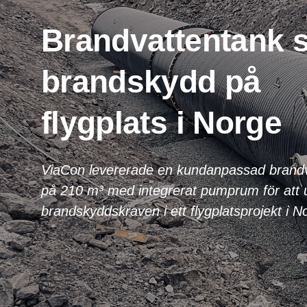
Brandvattentank 
brandskydd på
flygplats i Norge
ViaCon levererade en kundanpassad brandv
på 210 m³ med integrerat pumprum för att u
brandskyddskraven i ett flygplatsprojekt i 