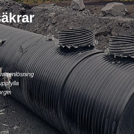
säkrar
attenlösning
ppfylla
Norge.