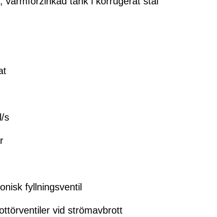
 varmförzinkad tank i korrugerat stål
at
l/s
r
onisk fyllningsventil
ottörventiler vid strömavbrott