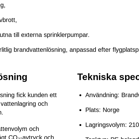
ng,
vbrott,
utna till externa sprinklerpumpar.
litlig brandvattenlösning, anpassad efter flygplatsp
ösning
Tekniska spec
ning fick kunden ett
Användning: Brandva
attenlagring och
Plats: Norge
n.
Lagringsvolym: 21
attenvolym och
lågt CO₂-avtryck och