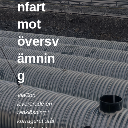
nfart
mot
översv
ämnin
g
ViaCon
levererade en
tanklösning i
korrugerat stål