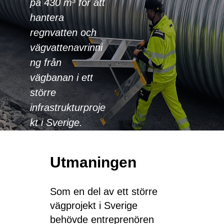
på 430 m³ för att
hantera
regnvatten och
vägvattenavrinni
ng från
vägbanan i ett
större
infrastrukturproje
kt i Sverige.
Utmaningen
Som en del av ett större
vägprojekt i Sverige
behövde entreprenören