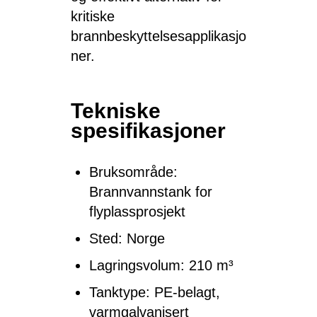
kritiske
brannbeskyttelsesapplikasjo
ner.
Tekniske
spesifikasjoner
Bruksområde:
Brannvannstank for
flyplassprosjekt
Sted: Norge
Lagringsvolum: 210 m³
Tanktype: PE-belagt,
varmgalvanisert