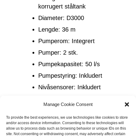
korrugert ståltank
Diameter: D3000
Lengde: 36 m
Pumperom: Integrert
Pumper: 2 stk.
Pumpekapasitet: 50 l/s
Pumpestyring: Inkludert
Nivåsensorer: Inkludert
Innløpsventil: Elektronisk
Manage Cookie Consent
påfyllingsventil
Reservefunksjon:
To provide the best experiences, we use technologies like cookies to store
and/or access device information. Consenting to these technologies will
Flottørventiler ved
allow us to process data such as browsing behavior or unique IDs on this
site. Not consenting or withdrawing consent, may adversely affect certain
strømbrudd