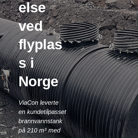
else
ved
flyplas
s i
Norge
ViaCon leverte
en kundetilpasset
brannvannstank
på 210 m³ med