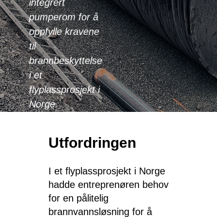
integrert
pumperom for å
oppfylle kravene
til
brannbeskyttelse
i et
flyplassprosjekt i
Norge.
Utfordringen
I et flyplassprosjekt i Norge
hadde entreprenøren behov
for en pålitelig
brannvannsløsning for å